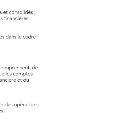
s et consolidés ;
s financières
tés dans le cadre
i comprennent, de
 que les comptes
nancière et du
er des opérations
s :