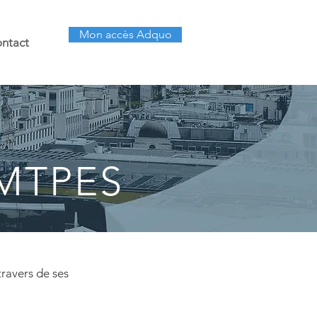
Mon accès Adquo
ntact
MTPES
travers de ses