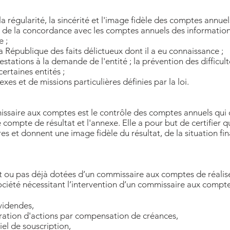
la régularité, la sincérité et l'image fidèle des comptes annuel
 et de la concordance avec les comptes annuels des information
e ;
a République des faits délictueux dont il a eu connaissance ;
testations à la demande de l'entité ; la prévention des difficul
ertaines entités ;
xes et de missions particulières définies par la loi.
issaire aux comptes est le contrôle des comptes annuels qu
 le compte de résultat et l'annexe. Elle a pour but de certifier
res et donnent une image fidèle du résultat, de la situation fi
ant ou pas déjà dotées d’un commissaire aux comptes de réalis
société nécessitant l’intervention d’un commissaire aux compte
videndes,
ération d'actions par compensation de créances,
iel de souscription,