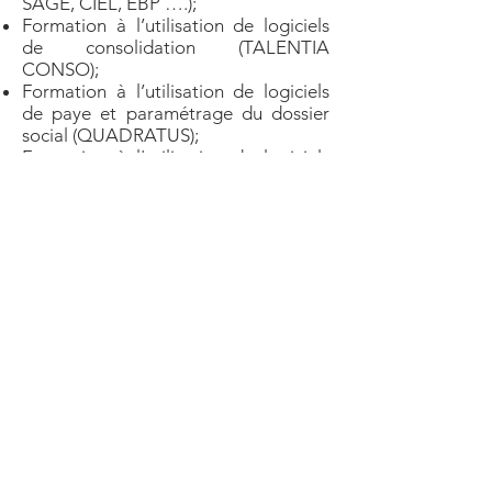
SAGE, CIEL, EBP ….);
Formation à l’utilisation de logiciels
de consolidation (TALENTIA
CONSO);
Formation à l’utilisation de logiciels
de paye et paramétrage du dossier
social (QUADRATUS);
Formation à l'utilisation de logiciels
de Commissariat aux comptes (REVIS
AUDIT).
Nous restons à votre écoute pour
étudier les éventuelles formations
spécifiques adaptées à vos besoins.
Besoin de plus d'infos
? Contactez nous
N'hésitez pas à nous contacter.